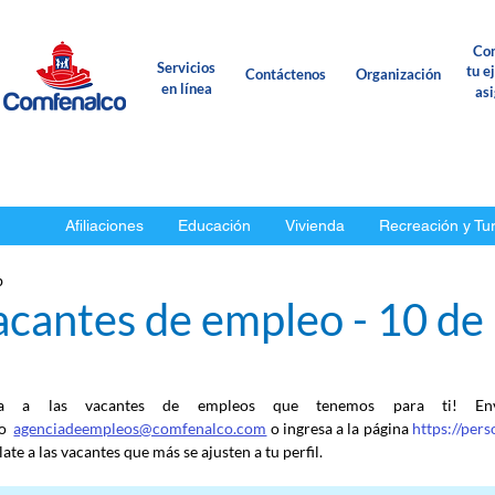
Con
Servicios
tu e
Contáctenos
Organización
en línea
as
Afiliaciones
Educación
Vivienda
Recreación y Tu
b
acantes de empleo - 10 de
ca a las vacantes de empleos que tenemos para ti! En
o
agenciadeempleos@comfenalco.com
 o ingresa a la página 
https://per
ate a las vacantes que más se ajusten a tu perfil.