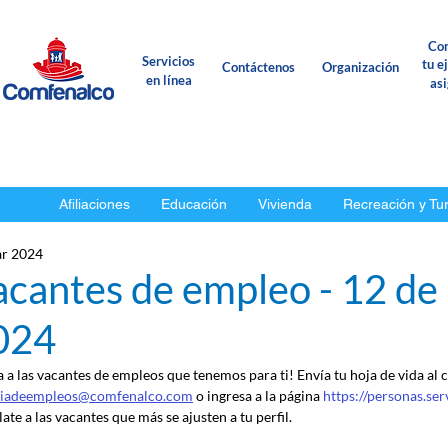
Con
Servicios
tu e
Contáctenos
Organización
en línea
as
Afiliaciones
Educación
Vivienda
Recreación y Tu
r 2024
acantes de empleo - 12 de
024
a a las vacantes de empleos que tenemos para ti! Envía tu hoja de vida al 
ciadeempleos@comfenalco.com
 o ingresa a la página 
https://personas.se
ate a las vacantes que más se ajusten a tu perfil.