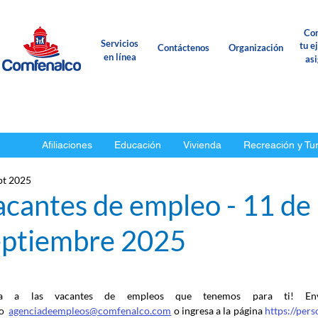
Con
Servicios
tu e
Contáctenos
Organización
en línea
as
Afiliaciones
Educación
Vivienda
Recreación y Tu
pt 2025
acantes de empleo - 11 de
eptiembre 2025
ca a las vacantes de empleos que tenemos para ti! En
o
agenciadeempleos@comfenalco.com
 o ingresa a la página 
https://per