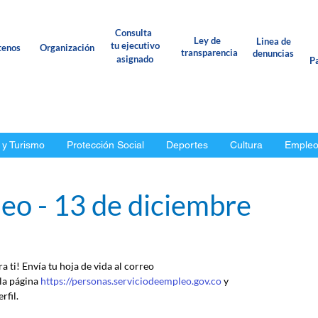
Consulta
Ley de
Linea de
tu ejecutivo
tenos
Organización
transparencia
denuncias
asignado
Pa
 y Turismo
Protección Social
Deportes
Cultura
Emple
eo - 13 de diciembre
 ti! Envía tu hoja de vida al correo 
 la página 
https://personas.serviciodeempleo.gov.co
 y 
rfil.