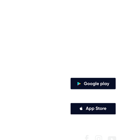
Contacto
Envía tus derechos de peticiones y
notificaciones judiciales
notificacionesjudiciales@comfena
Zaragocilla Diag. 30 No. 50 - 187.
Canales de atención
Descarga nuestra app