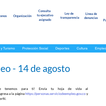
Consulta
Ley de
Linea de
tu ejecutivo
tenos
Organización
transparencia
denuncias
asignado
Pa
 y Turismo
Protección Social
Deportes
Cultura
Emple
eo - 14 de agosto
e tenemos para ti! Envía tu hoja de vida al 
ngresa a la página 
https://personas.serviciodeempleo.gov.co
 y 
rfil.