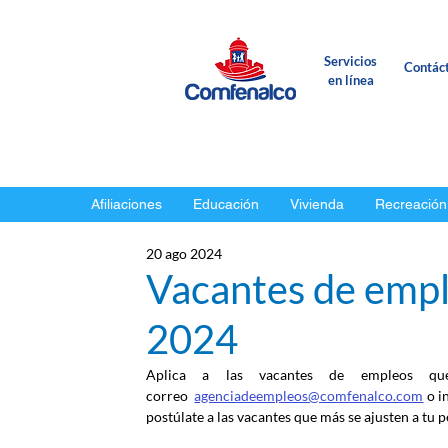
Servicios
Contác
en línea
Afiliaciones
Educación
Vivienda
Recreación
20 ago 2024
Vacantes de empl
2024
Aplica a las vacantes de empleos qu
correo
agenciadeempleos@comfenalco.com
 o i
postúlate a las vacantes que más se ajusten a tu pe