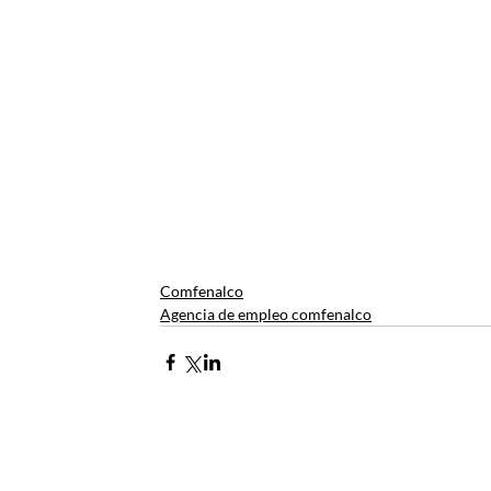
Comfenalco
Agencia de empleo comfenalco