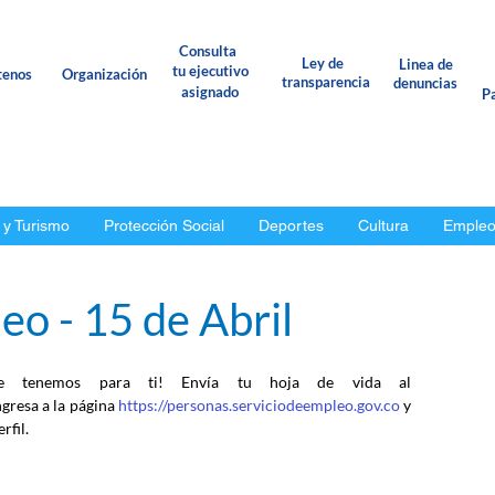
Consulta
Ley de
Linea de
tu ejecutivo
tenos
Organización
transparencia
denuncias
asignado
Pa
 y Turismo
Protección Social
Deportes
Cultura
Emple
o - 15 de Abril
e tenemos para ti! Envía tu hoja de vida al 
ngresa a la página 
https://personas.serviciodeempleo.gov.co
 y 
rfil.