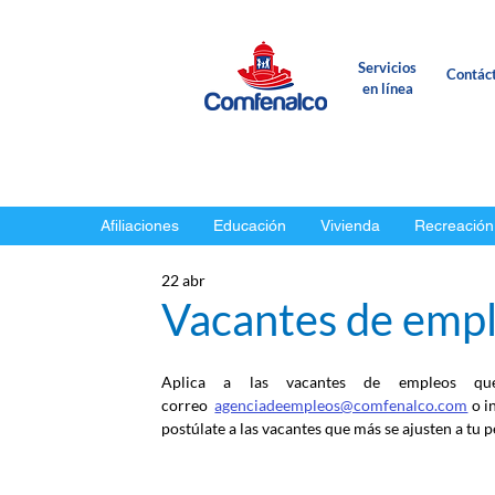
Servicios
Contác
en línea
Afiliaciones
Educación
Vivienda
Recreación
22 abr
Vacantes de emple
Aplica a las vacantes de empleos qu
correo
agenciadeempleos@comfenalco.com
 o i
postúlate a las vacantes que más se ajusten a tu pe