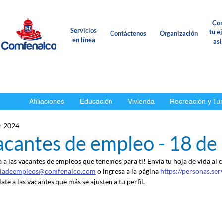
Con
Servicios
tu e
Contáctenos
Organización
en línea
as
Afiliaciones
Educación
Vivienda
Recreación y Tu
r 2024
cantes de empleo - 18 de 
a a las vacantes de empleos que tenemos para ti! Envía tu hoja de vida al 
ciadeempleos@comfenalco.com
 o ingresa a la página 
https://personas.se
ate a las vacantes que más se ajusten a tu perfil.