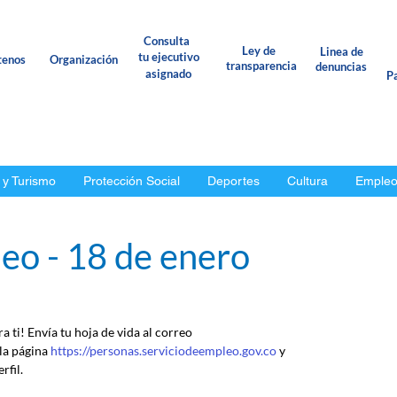
Consulta
Ley de
Linea de
tu ejecutivo
tenos
Organización
transparencia
denuncias
asignado
Pa
 y Turismo
Protección Social
Deportes
Cultura
Emple
eo - 18 de enero
 ti! Envía tu hoja de vida al correo 
 la página 
https://personas.serviciodeempleo.gov.co
 y 
rfil.