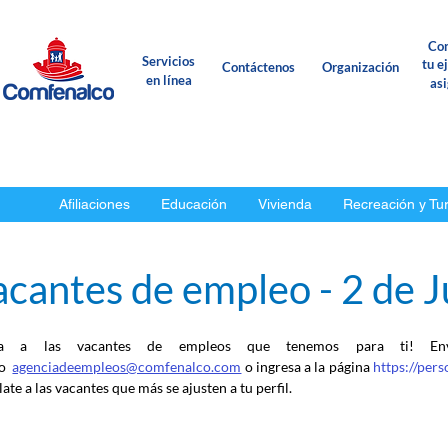
Con
Servicios
tu e
Contáctenos
Organización
en línea
as
Afiliaciones
Educación
Vivienda
Recreación y Tu
cantes de empleo - 2 de J
ca a las vacantes de empleos que tenemos para ti! En
o
agenciadeempleos@comfenalco.com
 o ingresa a la página 
https://per
ate a las vacantes que más se ajusten a tu perfil.