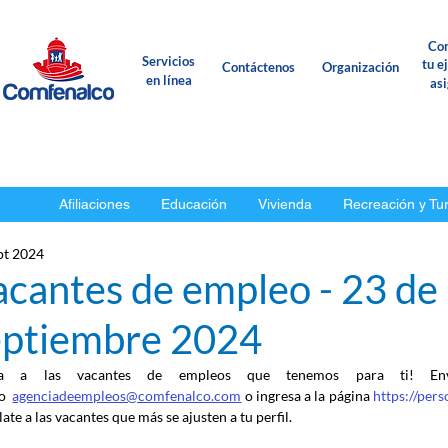
Con
Servicios
tu e
Contáctenos
Organización
en línea
as
Afiliaciones
Educación
Vivienda
Recreación y Tu
pt 2024
acantes de empleo - 23 de
eptiembre 2024
ca a las vacantes de empleos que tenemos para ti! En
o
agenciadeempleos@comfenalco.com
 o ingresa a la página 
https://per
ate a las vacantes que más se ajusten a tu perfil.