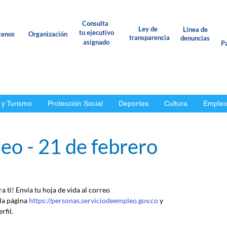
Consulta
Ley de
Linea de
tu ejecutivo
tenos
Organización
transparencia
denuncias
asignado
Pa
 y Turismo
Protección Social
Deportes
Cultura
Emple
eo - 21 de febrero
 ti! Envía tu hoja de vida al correo 
 la página 
https://personas.serviciodeempleo.gov.co
 y 
rfil.