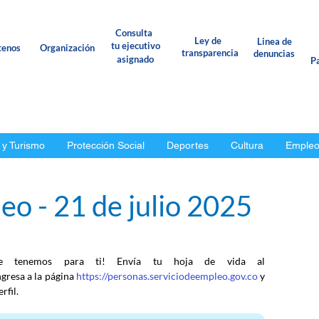
Consulta
Ley de
Linea de
tu ejecutivo
tenos
Organización
transparencia
denuncias
asignado
Pa
 y Turismo
Protección Social
Deportes
Cultura
Emple
o - 21 de julio 2025
e tenemos para ti! Envía tu hoja de vida al 
ngresa a la página 
https://personas.serviciodeempleo.gov.co
 y 
rfil.