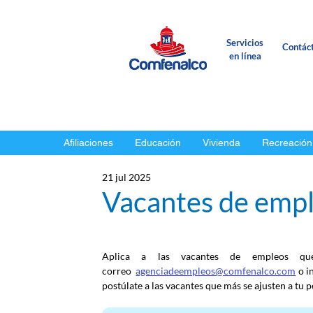
Servicios
Contác
en línea
Afiliaciones
Educación
Vivienda
Recreación
21 jul 2025
Vacantes de emple
Aplica a las vacantes de empleos qu
correo
agenciadeempleos@comfenalco.com
 o i
postúlate a las vacantes que más se ajusten a tu pe