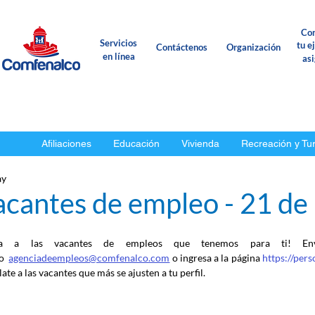
Con
Servicios
tu e
Contáctenos
Organización
en línea
as
Afiliaciones
Educación
Vivienda
Recreación y Tu
ay
acantes de empleo - 21 d
ca a las vacantes de empleos que tenemos para ti! En
o
agenciadeempleos@comfenalco.com
 o ingresa a la página 
https://per
ate a las vacantes que más se ajusten a tu perfil.