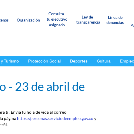
Consulta
Ley de
Linea de
tu ejecutivo
tenos
Organización
transparencia
denuncias
asignado
Pa
 y Turismo
Protección Social
Deportes
Cultura
Emple
 - 23 de abril de
a ti! Envía tu hoja de vida al correo 
a página 
https://personas.serviciodeempleo.gov.co
 y 
rfil.