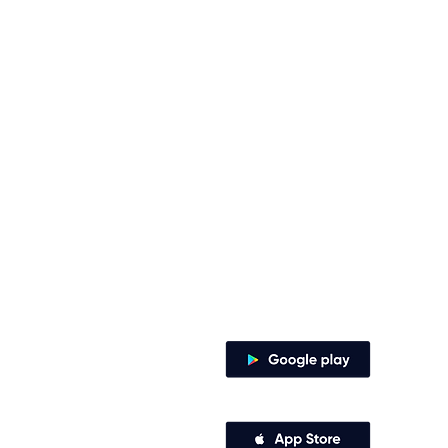
Contacto
Envía tus derechos de peticiones y
notificaciones judiciales
notificacionesjudiciales@comfena
Zaragocilla Diag. 30 No. 50 - 187.
Canales de atención
Descarga nuestra app