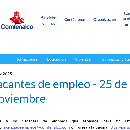
Con
Servicios
tu e
Contáctenos
Organización
en línea
as
Afiliaciones
Educación
Vivienda
Recreación y Tu
v 2025
acantes de empleo - 25 de
oviembre
ca a las vacantes de empleos que tenemos para ti! En
o
agenciadeempleos@comfenalco.com
 o ingresa a la página 
https://per