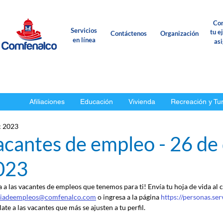
Con
Servicios
tu e
Contáctenos
Organización
en línea
as
Afiliaciones
Educación
Vivienda
Recreación y Tu
c 2023
acantes de empleo - 26 de
023
a a las vacantes de empleos que tenemos para ti! Envía tu hoja de vida al 
ciadeempleos@comfenalco.com
 o ingresa a la página 
https://personas.se
ate a las vacantes que más se ajusten a tu perfil.