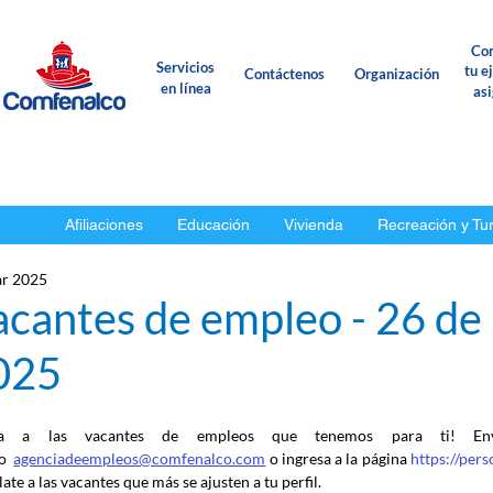
Con
Servicios
tu e
Contáctenos
Organización
en línea
as
Afiliaciones
Educación
Vivienda
Recreación y Tu
r 2025
acantes de empleo - 26 de
025
ca a las vacantes de empleos que tenemos para ti! En
o
agenciadeempleos@comfenalco.com
 o ingresa a la página 
https://per
ate a las vacantes que más se ajusten a tu perfil.