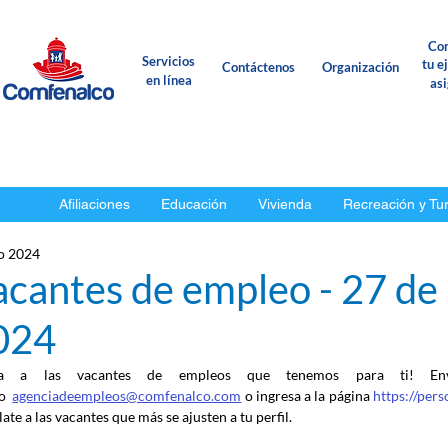
Con
Servicios
tu e
Contáctenos
Organización
en línea
as
Afiliaciones
Educación
Vivienda
Recreación y Tu
o 2024
acantes de empleo - 27 de
024
ca a las vacantes de empleos que tenemos para ti! En
o
agenciadeempleos@comfenalco.com
 o ingresa a la página 
https://per
ate a las vacantes que más se ajusten a tu perfil.