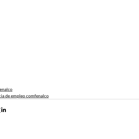
enalco
ia de empleo comfenalco