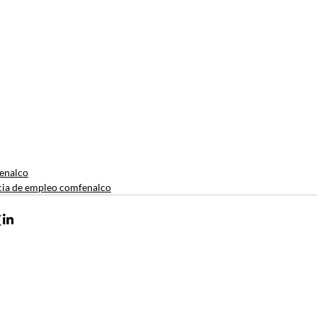
enalco
ia de empleo comfenalco
Contacto