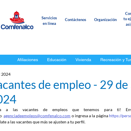
Con
Servicios
tu e
Contáctenos
Organización
en línea
as
Afiliaciones
Educación
Vivienda
Recreación y Tu
t 2024
acantes de empleo - 29 de
024
ca a las vacantes de empleos que tenemos para ti! En
o
agenciadeempleos@comfenalco.com
 o ingresa a la página 
https://per
ate a las vacantes que más se ajusten a tu perfil.