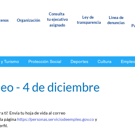
Consulta
Ley de
Linea de
tu ejecutivo
tenos
Organización
transparencia
denuncias
asignado
Pa
 y Turismo
Protección Social
Deportes
Cultura
Emple
eo - 4 de diciembre
 ti! Envía tu hoja de vida al correo 
 la página 
https://personas.serviciodeempleo.gov.co
 y 
rfil.