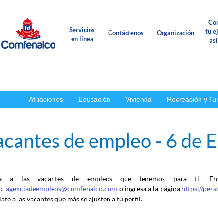
Con
Servicios
tu e
Contáctenos
Organización
en línea
as
Afiliaciones
Educación
Vivienda
Recreación y Tu
acantes de empleo - 6 de 
ca a las vacantes de empleos que tenemos para ti! En
o
agenciadeempleos@comfenalco.com
 o ingresa a la página 
https://per
ate a las vacantes que más se ajusten a tu perfil.