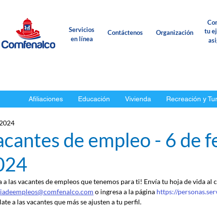
Con
Servicios
tu e
Contáctenos
Organización
en línea
as
Afiliaciones
Educación
Vivienda
Recreación y Tu
 2024
cantes de empleo - 6 de f
024
a a las vacantes de empleos que tenemos para ti! Envía tu hoja de vida al 
ciadeempleos@comfenalco.com
 o ingresa a la página 
https://personas.se
ate a las vacantes que más se ajusten a tu perfil.