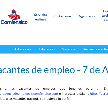
Con
Servicios
tu e
Contáctenos
Organización
en línea
as
Afiliaciones
Educación
Vivienda
Recreación y Tu
cantes de empleo - 7 de A
ca a las vacantes de empleos que tenemos para ti! En
o
agenciadeempleos@comfenalco.com
 o ingresa a la página 
https://per
ate a las vacantes que más se ajusten a tu perfil.