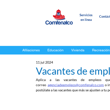
Servicios
Contác
en línea
Afiliaciones
Educación
Vivienda
Recreación
11 jul 2024
Vacantes de emple
Aplica a las vacantes de empleos qu
correo
agenciadeempleos@comfenalco.com
 o i
postúlate a las vacantes que más se ajusten a tu pe