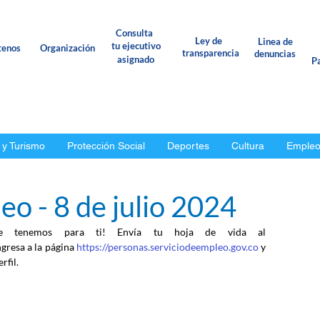
Consulta
Ley de
Linea de
tu ejecutivo
tenos
Organización
transparencia
denuncias
asignado
Pa
 y Turismo
Protección Social
Deportes
Cultura
Emple
o - 8 de julio 2024
e tenemos para ti! Envía tu hoja de vida al 
ngresa a la página 
https://personas.serviciodeempleo.gov.co
 y 
rfil.