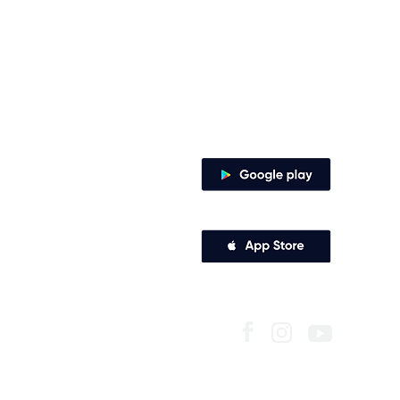
notificaciones judiciales
notificacionesjudiciales@comfena
Zaragocilla Diag. 30 No. 50 - 187.
Canales de atención
Descarga nuestra app