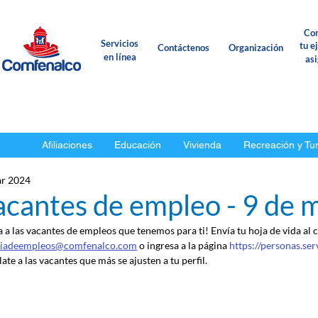
Con
Servicios
tu e
Contáctenos
Organización
en línea
as
Afiliaciones
Educación
Vivienda
Recreación y Tu
r 2024
acantes de empleo - 9 de 
a a las vacantes de empleos que tenemos para ti! Envía tu hoja de vida al 
ciadeempleos@comfenalco.com
 o ingresa a la página 
https://personas.se
ate a las vacantes que más se ajusten a tu perfil.