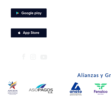
Descarga nuestra app
Certifica
•
Derechos 
•
Alianzas y G