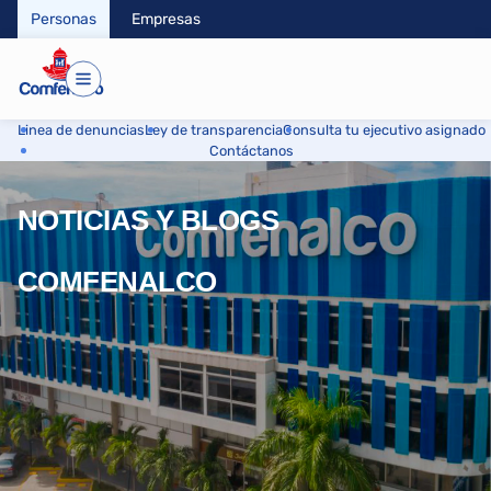
Personas
Empresas
Linea de denuncias
Ley de transparencia
Consulta tu ejecutivo asignado
Contáctanos
NOTICIAS Y BLOGS
COMFENALCO