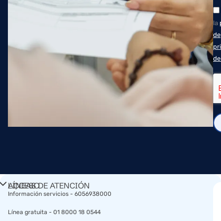
la
de
pr
de
ACCESO
LÍNEAS DE ATENCIÓN
RÁPIDO​
Información servicios - 6056938000
Línea gratuita - 01 8000 18 0544