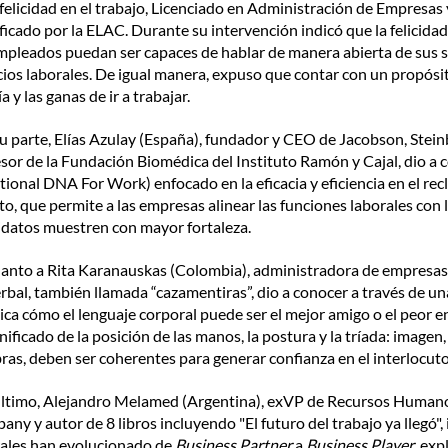
 felicidad en el trabajo, Licenciado en Administración de Empresa
ficado por la ELAC. Durante su intervención indicó que la felicidad 
mpleados puedan ser capaces de hablar de manera abierta de sus s
ios laborales. De igual manera, expuso que contar con un propósi
ía y las ganas de ir a trabajar.
u parte, Elías Azulay (España), fundador y CEO de Jacobson, Ste
sor de la Fundación Biomédica del Instituto Ramón y Cajal, dio a
ional DNA For Work) enfocado en la eficacia y eficiencia en el recl
to, que permite a las empresas alinear las funciones laborales con
datos muestren con mayor fortaleza.
anto a Rita Karanauskas (Colombia), administradora de empresas
rbal, también llamada “cazamentiras”, dio a conocer a través de un
ica cómo el lenguaje corporal puede ser el mejor amigo o el peor e
gnificado de la posición de las manos, la postura y la tríada: imagen,
ras, deben ser coherentes para generar confianza en el interlocuto
último, Alejandro Melamed (Argentina), exVP de Recursos Human
ny y autor de 8 libros incluyendo "El futuro del trabajo ya llegó", 
ales han evolucionado de 
Business Partner
 a 
Business Player
, exp