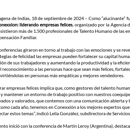
gena de Indias, 18 de septiembre de 2024 – Como “alucinante” fue 
nexxion: liderando empresas felices
, organizado por la Agencia 
sistieron más de 1.500 profesionales de Talento Humano de las empr
ensación Familiar.
onferencias giraron en torno al trabajo con las emociones y se rev
tegias de felicidad las empresas pueden fortalecer su capital hum
ión de sus trabajadores y aumentando la productividad y la eficien
l reconocimiento a las personas hace que sean más felices, fortale
virtiéndolas en personas más empáticas y mejores vendedores.
rar empresas felices implica que, como gestores del talento human
 y mantener un entorno de trabajo positivo con nuestros coequiper
ados y valorados, que contemos con una comunicación abierta y tr
como cada año, tenemos en Conexxión a los mejores expertos que 
ctar estos temas”, indicó Leila González, subdirectora de Servicio
ento inició con la conferencia de Martín Leroy (Argentina), destac