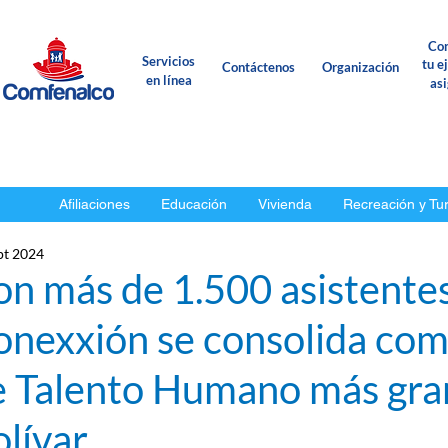
Con
Servicios
tu e
Contáctenos
Organización
en línea
as
Afiliaciones
Educación
Vivienda
Recreación y Tu
pt 2024
n más de 1.500 asistentes
onexxión se consolida com
e Talento Humano más gra
lívar