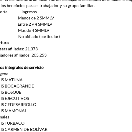
los beneficios para el trabajador y su grupo familiar.
ía                Ingresos
 A                        Menos de 2 SMMLV
 B                        Entre 2 y 4 SMMLV
 C                        Más de 4 SMMLV
D                        No afiliado (particular)
rtura
sas afiliadas: 21,373
jadores afiliados: 205,253
os integrales de servicio
gena
CIS MATUNA
CIS BOCAGRANDE
IS BOSQUE
IS EJECUTIVOS
CIS CEDESARROLLO
CIS MAMONAL
nales
CIS TURBACO
CIS CARMEN DE BOLÍVAR