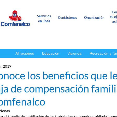
Con
Servicios
tu e
Contáctenos
Organización
en línea
as
Afiliaciones
Educación
Vivienda
Recreación y Tu
r 2019
noce los beneficios que le
ja de compensación famili
omfenalco
aciones
ar el trámite de la afiliación de los trabajadores después de afiliada la em