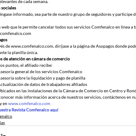
elevantes de cada semana.
 sociales
ngase informado, sea parte de nuestro grupo de seguidores y participe de
 web que le permite cancelar todos sus servicios Comfenalco en línea a t
comfenalco.com
agos
vés de www.comfenalco.com, diríjase a la página de Asopagos donde podrá
te la planilla única.
s de atención en cámara de comercio
os puntos, el afiliado recibe:
sesoría general de los servicios Comfenalco
sesoría sobre la liquidación y pago de planilla
ctualización de datos de trabajadores afiliados
bicados en las instalaciones de la Cámara de Comercio en Centro y Ron
conocer más información acerca de nuestros servicios, contáctenos en nu
y en 
www.comfenalco.com
uestra Revista Comfenalco aquí
enalco
ias