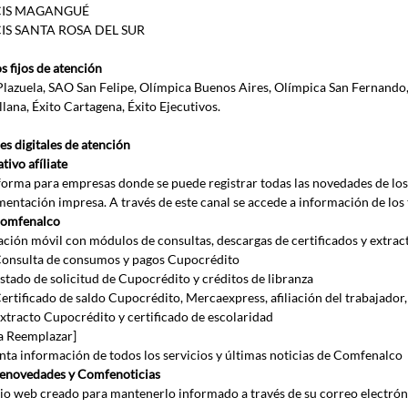
CIS MAGANGUÉ
IS SANTA ROSA DEL SUR
s fijos de atención
lazuela, SAO San Felipe, Olímpica Buenos Aires, Olímpica San Fernando,
llana, Éxito Cartagena, Éxito Ejecutivos.
es digitales de atención
tivo afíliate
forma para empresas donde se puede registrar todas las novedades de los 
entación impresa. A través de este canal se accede a información de los t
comfenalco
ación móvil con módulos de consultas, descargas de certificados y extrac
onsulta de consumos y pagos Cupocrédito 
stado de solicitud de Cupocrédito y créditos de libranza
ertificado de saldo Cupocrédito, Mercaexpress, afiliación del trabajador, 
xtracto Cupocrédito y certificado de escolaridad
 a Reemplazar]
nta información de todos los servicios y últimas noticias de Comfenalco
novedades y Comfenoticias
io web creado para mantenerlo informado a través de su correo electrón