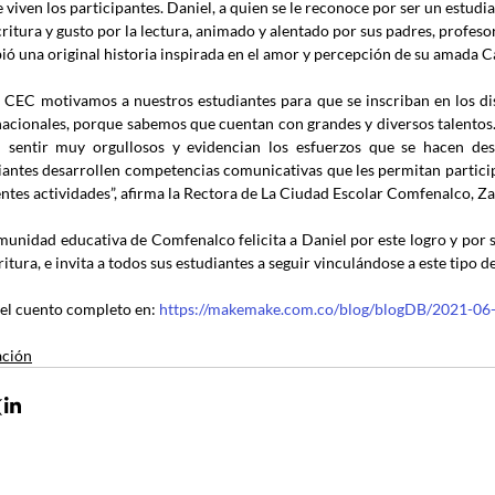
 viven los participantes. Daniel, a quien se le reconoce por ser un estudi
critura y gusto por la lectura, animado y alentado por sus padres, profeso
bió una original historia inspirada en el amor y percepción de su amada C
a CEC motivamos a nuestros estudiantes para que se inscriban en los dis
nacionales, porque sabemos que cuentan con grandes y diversos talentos.
 sentir muy orgullosos y evidencian los esfuerzos que se hacen des
iantes desarrollen competencias comunicativas que les permitan participa
ntes actividades”, afirma la Rectora de La 
Ciudad Escolar Comfenalco, Za
munidad educativa de Comfenalco felicita a Daniel por este logro y por 
ritura, e invita a todos sus estudiantes a seguir vinculándose a este tipo d
e el cuento completo en: 
https://makemake.com.co/blog/blogDB/2021-06-2
ación