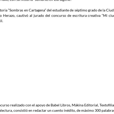
storia “Sombras en Cartagena” del estudiante de séptimo grado de la Ciu
o Herazo, cautivó al jurado del concurso de escritura creativa “Mi ciud
il.
curso realizado con el apoyo de Babel Libros, Mákina Editorial, Textofilia 
lectura, consistió en redactar un cuento inédito, de máximo 300 palabras