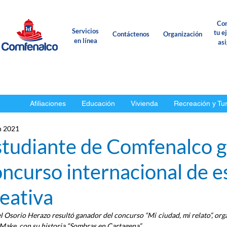
Con
Servicios
tu e
Contáctenos
Organización
en línea
as
Afiliaciones
Educación
Vivienda
Recreación y Tu
n 2021
studiante de Comfenalco 
ncurso internacional de e
eativa
l Osorio Herazo resultó ganador del concurso “Mi ciudad, mi relato”, organ
ake, con su historia “Sombras en Cartagena”.