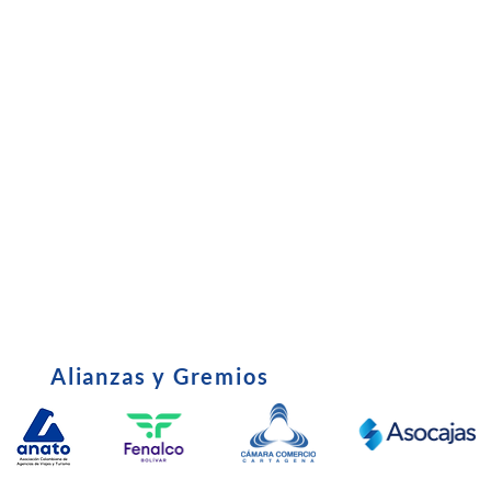
Subsidio
•
Entrevista C
•
Certificado Tributario
•
Política de u
•
Derechos y Deberes del Afiliado
•
Edictos - Em
•
parafiscales
Alianzas y Gremios