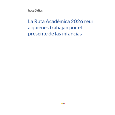
hace 5 días
La Ruta Académica 2026 reunió
a quienes trabajan por el
presente de las infancias
io
ratamiento de Datos (PTD)
ComfeWeb
 Capacitaciones y Consultorías
 (Desarrollo Empresarial)
ón
Cedesarrollo