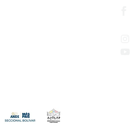
edesarrollo
so de los servicios
presas con mora en aportes