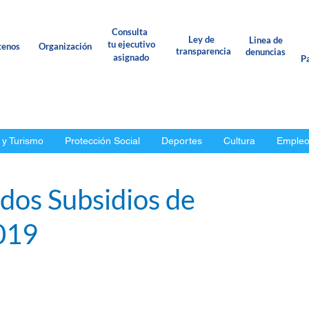
Consulta
Ley de
Linea de
tu ejecutivo
tenos
Organización
transparencia
denuncias
asignado
Pa
 y Turismo
Protección Social
Deportes
Cultura
Emple
dos Subsidios de
019