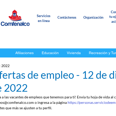
Con
Servicios
tu e
Contáctenos
Organización
en línea
as
Afiliaciones
Educación
Vivienda
Recreación y Tu
c 2022
fertas de empleo - 12 de 
e 2022
a a las vacantes de empleos que tenemos para ti! Envía tu hoja de vida al 
os@comfenalco.com o ingresa a la página 
https://personas.serviciodeem
es que más se ajusten a tu perfil.