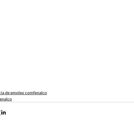
ia de empleo comfenalco
enalco