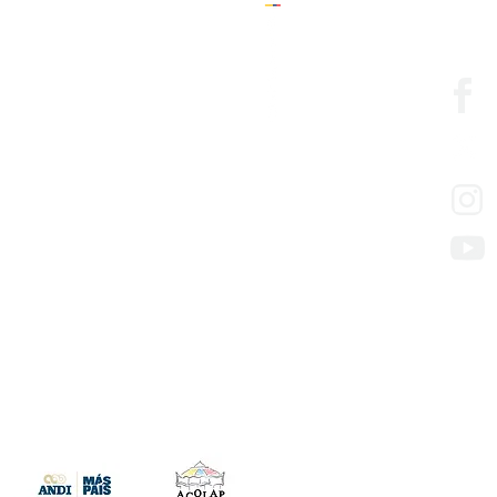
 (Desarrollo Empresarial)
ón
Cedesarrollo
edesarrollo
so de los servicios
presas con mora en aportes