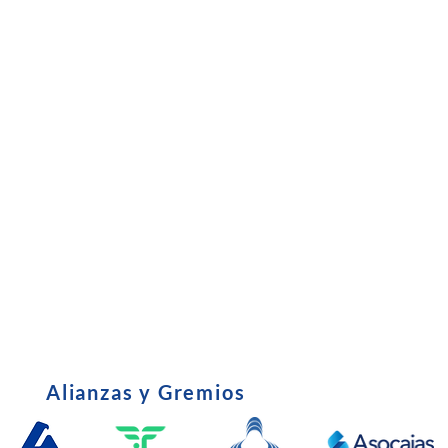
Empresariales
Oficina Virtual
•
Preinscripci
•
Subsidio
•
Entrevista C
•
Certificado Tributario
•
Política de u
•
Derechos y Deberes del Afiliado
•
Edictos - Em
•
parafiscales
Alianzas y Gremios