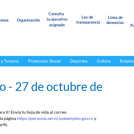
Consulta
Ley de
Linea de
tu ejecutivo
tenos
Organización
transparencia
denuncias
asignado
Pa
 y Turismo
Protección Social
Deportes
Cultura
Emple
o - 27 de octubre de
a ti! Envía tu hoja de vida al correo 
a página 
https://personas.serviciodeempleo.gov.co
 y 
rfil.