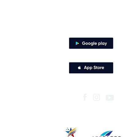
Zaragocilla Diag. 30 No. 50 - 187.
Canales de atención
Descarga nuestra app