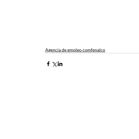
Agencia de empleo comfenalco
Contacto
Envía tus derechos de peticiones y
notificaciones judiciales
notificacionesjudiciales@comfena