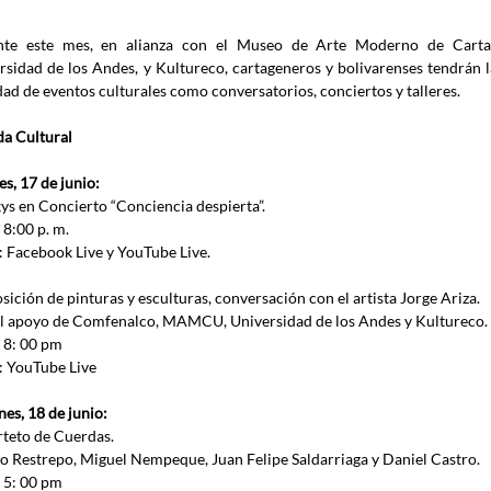
te este mes, en alianza con el Museo de Arte Moderno de Cartage
rsidad de los Andes, y Kultureco, cartageneros y bolivarenses tendrán l
dad de eventos culturales como conversatorios, conciertos y talleres.
a Cultural
es, 17 de junio:
kys en Concierto “Conciencia despierta”.
8:00 p. m. 
: Facebook Live y YouTube Live. 
sición de pinturas y esculturas, conversación con el artista Jorge Ariza.
l apoyo de Comfenalco, MAMCU, Universidad de los Andes y Kultureco.
 8: 00 pm
: YouTube Live
nes, 18 de junio:
rteto de Cuerdas.
o Restrepo, Miguel Nempeque, Juan Felipe Saldarriaga y Daniel Castro. 
 5: 00 pm 