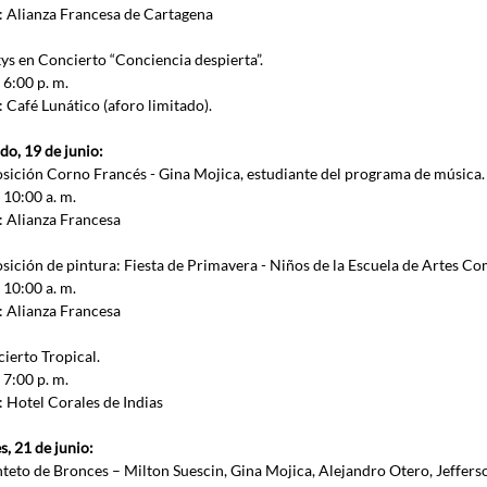
: Alianza Francesa de Cartagena
kys en Concierto “Conciencia despierta”.
 6:00 p. m.
 Café Lunático (aforo limitado). 
do, 19 de junio:
osición Corno Francés - Gina Mojica, estudiante del programa de música.
 10:00 a. m. 
: Alianza Francesa 
osición de pintura: Fiesta de Primavera - Niños de la Escuela de Artes C
 10:00 a. m. 
: Alianza Francesa
ierto Tropical. 
7:00 p. m. 
: Hotel Corales de Indias 
s, 21 de junio:
nteto de Bronces – Milton Suescin, Gina Mojica, Alejandro Otero, Jefferso