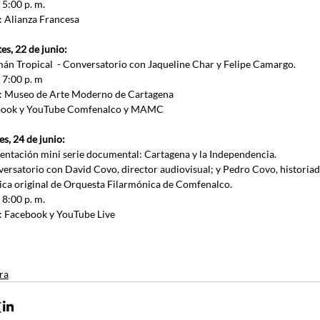
5:00 p. m. 
: Alianza Francesa 
es, 22 de junio:
mán Tropical  - Conversatorio con Jaqueline Char y Felipe Camargo.
 7:00 p. m
: Museo de Arte Moderno de Cartagena
book y YouTube Comfenalco y MAMC
es, 24 de junio:
sentación mini serie documental: Cartagena y la Independencia. 
versatorio con David Covo, director audiovisual; y Pedro Covo, historiad
ica original de Orquesta Filarmónica de Comfenalco. 
 8:00 p. m.
: Facebook y YouTube Live
ra