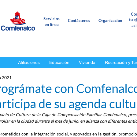
Con
Servicios
tu e
Contáctenos
Organización
en línea
as
Afiliaciones
Educación
Vivienda
Recreación y Tu
n 2021
rográmate con Comfenalco
rticipa de su agenda cultu
rvicio de Cultura de la Caja de Compensación Familiar Comfenalco, prese
ollar en la ciudad durante el mes de junio, en alianza con diferentes entid
ometidos con la integración social, y apoyados en la gestión, promoción