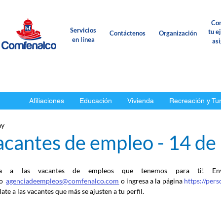
Con
Servicios
tu e
Contáctenos
Organización
en línea
as
Afiliaciones
Educación
Vivienda
Recreación y Tu
ay
acantes de empleo - 14 d
ca a las vacantes de empleos que tenemos para ti! En
o
agenciadeempleos@comfenalco.com
 o ingresa a la página 
https://per
ate a las vacantes que más se ajusten a tu perfil.