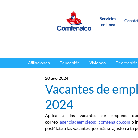
Servicios
Contác
en línea
Afiliaciones
Educación
Vivienda
Recreación
20 ago 2024
Vacantes de empl
2024
Aplica a las vacantes de empleos qu
correo
agenciadeempleos@comfenalco.com
 o i
postúlate a las vacantes que más se ajusten a tu pe