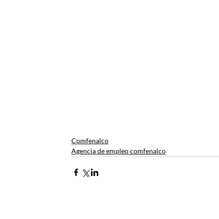
Comfenalco
Agencia de empleo comfenalco