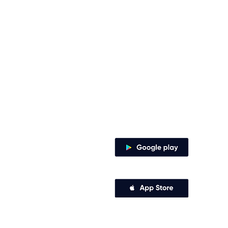
Contacto
Envía tus derechos de peticiones y
notificaciones judiciales
notificacionesjudiciales@comfena
Zaragocilla Diag. 30 No. 50 - 187.
Canales de atención
Descarga nuestra app