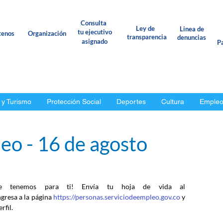
Consulta
Ley de
Linea de
tu ejecutivo
tenos
Organización
transparencia
denuncias
asignado
Pa
 y Turismo
Protección Social
Deportes
Cultura
Emple
eo - 16 de agosto
e tenemos para ti! Envía tu hoja de vida al 
ngresa a la página 
https://personas.serviciodeempleo.gov.co
 y 
rfil.