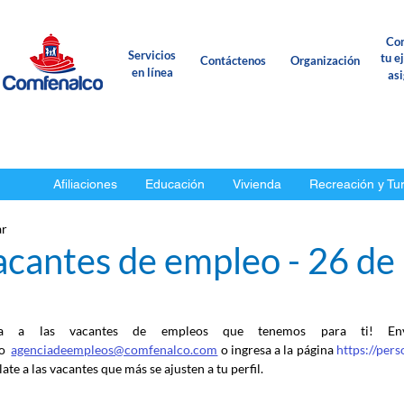
Con
Servicios
tu e
Contáctenos
Organización
en línea
as
Afiliaciones
Educación
Vivienda
Recreación y Tu
ar
acantes de empleo - 26 de
ca a las vacantes de empleos que tenemos para ti! En
o
agenciadeempleos@comfenalco.com
 o ingresa a la página 
https://per
ate a las vacantes que más se ajusten a tu perfil.