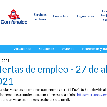
Con
Servicios
tu e
Contáctenos
Organización
en línea
as
Afiliaciones
Educación
Vivienda
Recreación y Tu
r 2021
ertas de empleo - 27 de ab
021
ca a las vacantes de empleos que tenemos para ti! Envía tu hoja de vida al
iadeempleos@comfenalco.com o ingresa a la página 
https://personas.se
ate a las vacantes que más se ajusten a tu perfil.