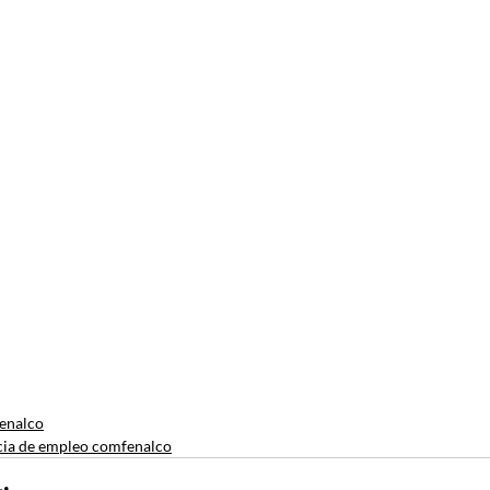
enalco
ia de empleo comfenalco