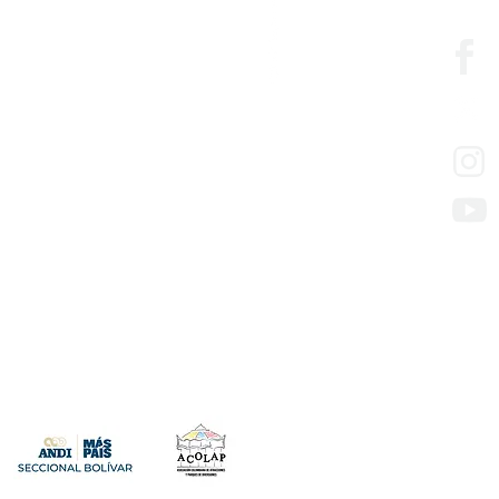
ón
Cedesarrollo
edesarrollo
so de los servicios
presas con mora en aportes