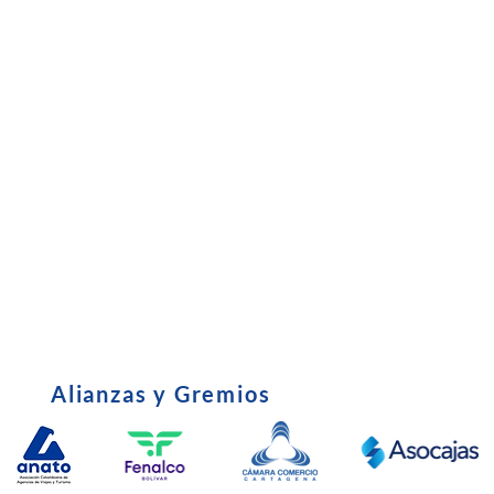
Preinscripci
•
Subsidio
•
Entrevista C
•
Certificado Tributario
•
Política de u
•
Derechos y Deberes del Afiliado
•
Edictos - Em
•
parafiscales
Alianzas y Gremios