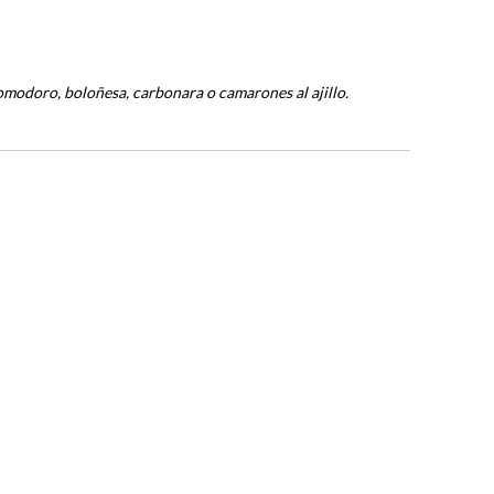
omodoro, boloñesa, carbonara o camarones al ajillo.
Mapa del sit
•
Guía de Accesibilidad
Política
de T
•
Afiliación
Empresas
Manual de 
•
•
lco.com
Pago de Aportes
planilla
Ú
nica
Solicitud de
•
•
Empresariales
Oficina Virtual
•