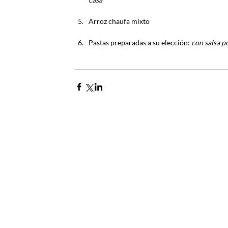
Arroz chaufa mixto
Pastas preparadas a su elección: 
con salsa p
Contacto
Envía tus derechos de peticiones y
notificaciones judiciales
notificacionesjudiciales@comfena
Zaragocilla Diag. 30 No. 50 - 187.