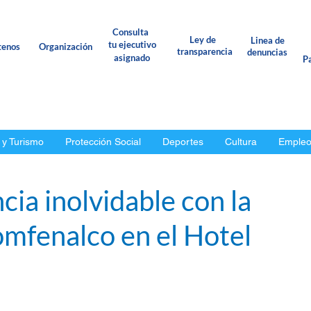
Consulta
Ley de
Linea de
tu ejecutivo
tenos
Organización
transparencia
denuncias
asignado
Pa
 y Turismo
Protección Social
Deportes
Cultura
Emple
cia inolvidable con la
omfenalco en el Hotel