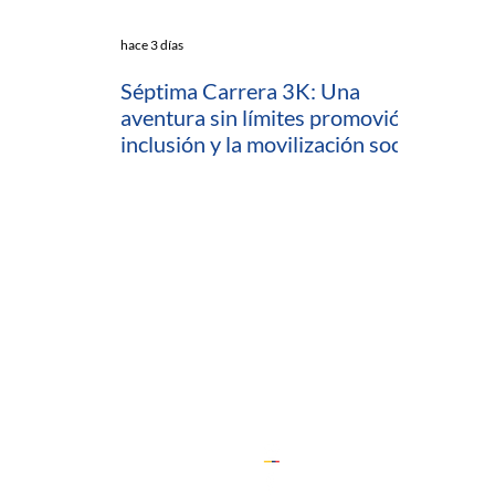
hace 3 días
Séptima Carrera 3K: Una
aventura sin límites promovió la
inclusión y la movilización social
en Cartagena
io
ratamiento de Datos (PTD)
ComfeWeb
 Capacitaciones y Consultorías
 (Desarrollo Empresarial)