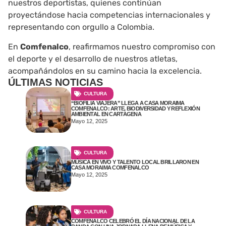
nuestros deportistas, quienes continúan
proyectándose hacia competencias internacionales y
representando con orgullo a Colombia.
En
Comfenalco
, reafirmamos nuestro compromiso con
el deporte y el desarrollo de nuestros atletas,
acompañándolos en su camino hacia la excelencia.
ÚLTIMAS NOTICIAS​
CULTURA
“BIOFILIA VIAJERA” LLEGA A CASA MORAIMA
COMFENALCO: ARTE, BIODIVERSIDAD Y REFLEXIÓN
AMBIENTAL EN CARTAGENA
Mayo 12, 2025
CULTURA
MÚSICA EN VIVO Y TALENTO LOCAL BRILLARON EN
CASA MORAIMA COMFENALCO
Mayo 12, 2025
CULTURA
COMFENALCO CELEBRÓ EL DÍA NACIONAL DE LA