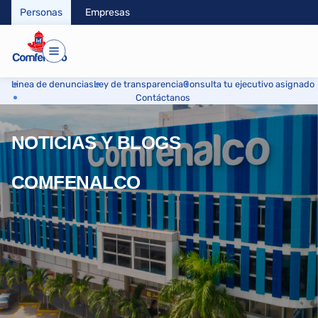
Personas
Empresas
Linea de denuncias
Ley de transparencia
Consulta tu ejecutivo asignado
Contáctanos
NOTICIAS Y BLOGS
COMFENALCO