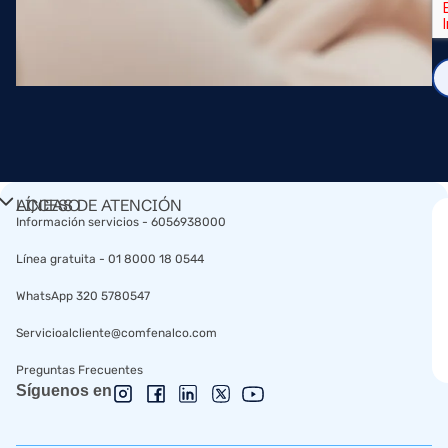
ACCESO
LÍNEAS DE ATENCIÓN
RÁPIDO​
Información servicios - 6056938000
Línea gratuita - 01 8000 18 0544
WhatsApp 320 5780547
Servicioalcliente@comfenalco.com
Preguntas Frecuentes
Síguenos en