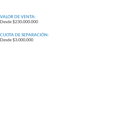
VALOR DE VENTA:
Desde $230.000.000
CUOTA DE SEPARACIÓN:
Desde $3.000.000
Contacto
•
Guía de 
Envía tus derechos de peticiones y
notificaciones judiciales
Afiliació
•
notificacionesjudiciales@comfenalco.com
Pago de 
•
Zaragocilla Diag. 30 No. 50 - 187.
Oficina V
•
Canales de atención