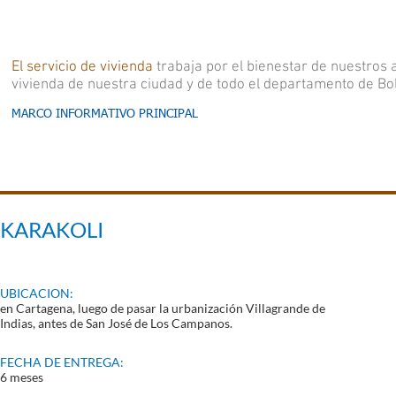
El servicio de vivienda
trabaja por el bienestar de nuestros a
vivienda de nuestra ciudad y de todo el departamento de Bol
MARCO INFORMATIVO PRINCIPAL
SUBS
SUBSIDIO DE VIVIENDA
▼
UBSIDIO
DE VIVIENDA
PAR
PARA AFILIADOS
KARAKOLI
UBICACION:
en Cartagena, luego de pasar la urbanización Villagrande de
Indias, antes de San José de Los Campanos.
FECHA DE ENTREGA:
6 meses