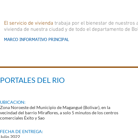
El servicio de vivienda
trabaja por el bienestar de nuestros a
vivienda de nuestra ciudad y de todo el departamento de Bol
MARCO INFORMATIVO PRINCIPAL
SUBS
SUBSIDIO DE VIVIENDA
▼
UBSIDIO
DE VIVIENDA
PAR
PARA AFILIADOS
PORTALES DEL RIO
UBICACION:
Zona Noroeste del Municipio de Magangué (Bolívar), en la
vecindad del barrio Miraflores, a solo 5 minutos de los centros
comerciales Éxito y Sao
FECHA DE ENTREGA:
Julio 2022